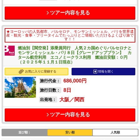
ツアー内容を見る
★ヨーロッパの人気都市、バルセロナ、モンサンミッシェル、パリを世界遺
産・観光・食事・フリータイムでたっぷりとご堪能いただけるよくばり旅で
す！！
燃油別【関空発】添乗員同行 人気２カ国めぐりバルセロナと
モンサンミッシェル・パリ８日【グレードアッププラン】 カ
タール航空利用 エコノミークラス利用 燃油目安額：０円
（２０２５年１１月１日現在）
お気に入りに登録する
情報を開く
686,000
円
旅行代金：
8
日
旅行日数：
大阪／関西
出発地：
ツアー内容を見る
並び順：
安い順
人気順