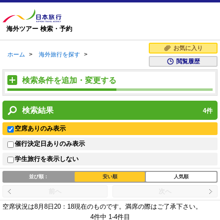
海外ツアー 検索・予約
お気に入り
ホーム
>
海外旅行を探す
>
閲覧履歴
検索条件を追加・変更する
検索結果
4
件
空席ありのみ表示
催行決定日ありのみ表示
学生旅行を表示しない
並び順：
安い順
人気順
前へ
次へ
空席状況は8月8日20：18現在のものです。
満席の際はご了承下さい。
4件中 1-4件目