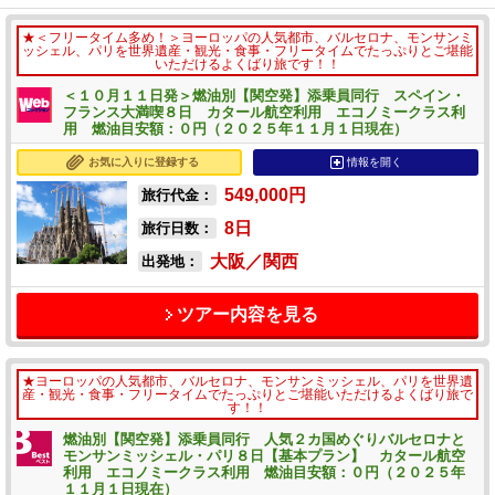
★＜フリータイム多め！＞ヨーロッパの人気都市、バルセロナ、モンサンミ
ッシェル、パリを世界遺産・観光・食事・フリータイムでたっぷりとご堪能
いただけるよくばり旅です！！
＜１０月１１日発＞燃油別【関空発】添乗員同行 スペイン・
フランス大満喫８日 カタール航空利用 エコノミークラス利
用 燃油目安額：０円（２０２５年１１月１日現在）
お気に入りに登録する
情報を開く
549,000
円
旅行代金：
8
日
旅行日数：
大阪／関西
出発地：
ツアー内容を見る
★ヨーロッパの人気都市、バルセロナ、モンサンミッシェル、パリを世界遺
産・観光・食事・フリータイムでたっぷりとご堪能いただけるよくばり旅で
す！！
燃油別【関空発】添乗員同行 人気２カ国めぐりバルセロナと
モンサンミッシェル・パリ８日【基本プラン】 カタール航空
利用 エコノミークラス利用 燃油目安額：０円（２０２５年
１１月１日現在）