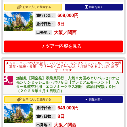
お気に入りに登録する
情報を開く
609,000
円
旅行代金：
8
日
旅行日数：
大阪／関西
出発地：
ツアー内容を見る
★☆ヨーロッパの人気都市、バルセロナ、モンサンミッシェル、パリを世界
遺産・観光・食事・フリータイムでたっぷりと堪能できるよくばり旅で
す！！☆★
燃油別【関空発】添乗員同行 人気２カ国めぐりバルセロナと
モンサンミッシェル・パリ８日【プレミアムモーメント】 カ
タール航空利用 エコノミークラス利用 燃油目安額：０円
（２０２６年１月１日現在）
お気に入りに登録する
情報を開く
649,000
円
旅行代金：
8
日
旅行日数：
大阪／関西
出発地：