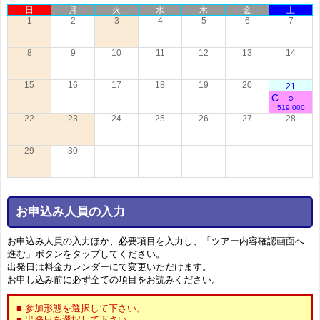
日
月
火
水
木
金
土
1
2
3
4
5
6
7
8
9
10
11
12
13
14
15
16
17
18
19
20
21
C
○
519,000
22
23
24
25
26
27
28
29
30
お申込み人員の入力
お申込み人員の入力ほか、必要項目を入力し、「ツアー内容確認画面へ
進む」ボタンをタップしてください。
出発日は料金カレンダーにて変更いただけます。
お申し込み前に必ず全ての項目をお読みください。
■ 参加形態を選択して下さい。
■ 出発日を選択して下さい。