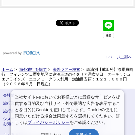
↑ ページ上部へ
ホーム
>
海外旅行を探す
>
海外ツアー検索
> 燃油別【成田発】添乗員同
行 フィレンツェ歴史地区に連泊王道のイタリア満喫８日 ターキッシュ
エアラインズ エコノミークラス利用 燃油目安額：１２１，０００円
（２０２６年５月１日現在）
会社情報
プライバシーポリシー
当社サイト内においてお客様ごとに最適なサービスを提
供する目的及び当社サイト外で最適な広告を表示するこ
旅行業登録票・約款
規約集
とを目的にCookieを使用しています。Cookieの使用に
旅行条件書
サイトマップ
同意いただける場合は同意するを選択してください。詳
システムメンテナンスの
お申込みまでの手順
しくは
プライバシーポリシー
をご確認ください。
お知らせ
変更・取消のご案内
よくある質問
予約確認・変更