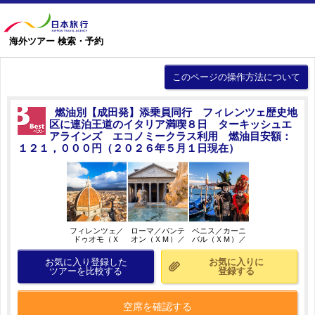
海外ツアー 検索・予約
このページの操作方法について
燃油別【成田発】添乗員同行 フィレンツェ歴史地
区に連泊王道のイタリア満喫８日 ターキッシュエ
アラインズ エコノミークラス利用 燃油目安額：
１２１，０００円（２０２６年５月１日現在）
フィレンツェ／
ローマ／パンテ
ベニス／カーニ
ドゥオモ（Ｘ
オン（ＸＭ）／
バル（ＸＭ）／
Ｍ）／イメージ
イメージ
イメージ
お気に入り登録した
お気に入りに
ツアーを比較する
登録する
空席を確認する